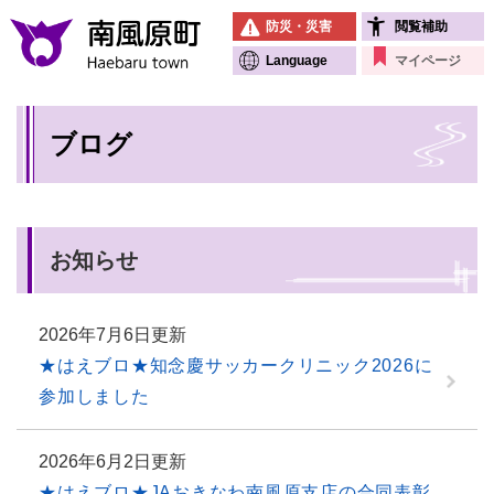
ペ
メニューを飛ばして本文へ
防災・災害
閲覧補助
ー
ジ
Language
マイページ
の
先
本
頭
ブログ
文
で
す
。
お知らせ
2026年7月6日更新
★はえブロ★知念慶サッカークリニック2026に
参加しました
2026年6月2日更新
★はえブロ★JAおきなわ南風原支店の合同表彰