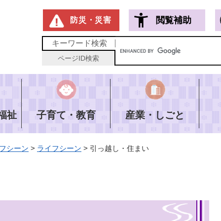
メニューを飛ばして本文へ
閲覧補助
防災・災害
キーワード
検索
ページID
検索
福祉
子育て・教育
産業・しごと
フシーン
>
ライフシーン
>
引っ越し・住まい