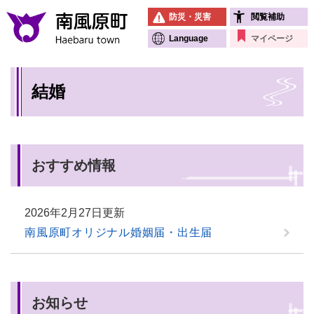
ペ
メニューを飛ばして本文へ
防災・災害
閲覧補助
ー
ジ
Language
マイページ
の
先
本
頭
結婚
文
で
す
。
おすすめ情報
2026年2月27日更新
南風原町オリジナル婚姻届・出生届
お知らせ