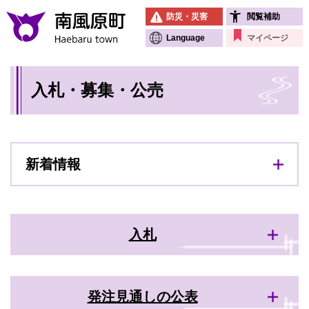
ペ
メニューを飛ばして本文へ
防災・災害
閲覧補助
ー
ジ
Language
マイページ
の
先
本
頭
入札・募集・公売
文
で
す
。
新着情報
入札
発注見通しの公表