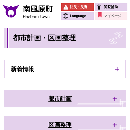
ペ
メニューを飛ばして本文へ
防災・災害
閲覧補助
ー
ジ
Language
マイページ
の
先
本
頭
都市計画・区画整理
文
で
す
。
新着情報
都市計画
区画整理