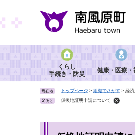
ペ
ー
ジ
の
先
頭
で
す
。
くらし
健康・医療・
手続き・防災
トップページ
>
組織でさがす
>
経済
現在地
仮換地証明申請について
足あと
本