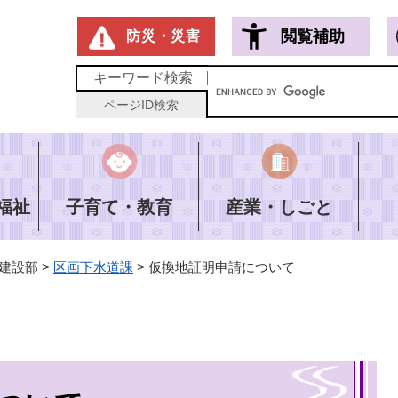
メニューを飛ばして本文へ
閲覧補助
防災・災害
キーワード
検索
ページID
検索
福祉
子育て・教育
産業・しごと
建設部
>
区画下水道課
>
仮換地証明申請について