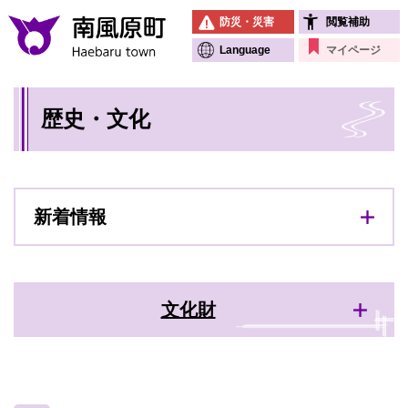
ペ
メニューを飛ばして本文へ
防災・災害
閲覧補助
ー
ジ
Language
マイページ
の
先
本
頭
歴史・文化
文
で
す
。
新着情報
文化財