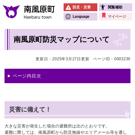
ペ
メニューを飛ばして本文へ
防災・災害
閲覧補助
ー
ジ
Language
マイページ
の
先
本
頭
南風原町防災マップについて
文
で
す
。
更新日：2025年3月27日更新
ページID：0003230
ページ内目次
災害に備えて！
大きな災害が発生した場合の避難所は次のとおりです。
避難に際しては、南風原町から防災無線やエリアメール等を通し