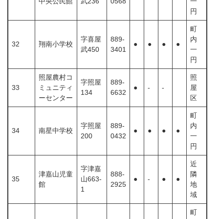
中央公民館
武236
0568
一
円
町
字喜屋
889-
内
32
翔南小学校
●
●
●
●
武450
3401
一
円
照屋農村コ
照
字照屋
889-
33
ミュニティ
●
-
-
屋
134
6632
ーセンター
区
町
字照屋
889-
内
34
南星中学校
●
●
●
●
200
0432
一
円
近
字津嘉
津嘉山児童
888-
隣
35
山663-
●
-
●
●
館
2925
地
1
域
町