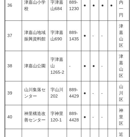
津嘉山小学
字津嘉
889-
内
36
●
●
●
●
校
山684
1230
一
円
津
津嘉山地域
字津嘉
889-
嘉
37
●
-
-
振興資料館
山690
1435
山
区
津
字津嘉
嘉
38
津嘉山公園
山
-
●
●
-
山
1265-2
区
山
山川集落セ
字山川
889-
39
●
-
-
川
ンター
202
4429
区
神
神里構造改
字神里
889-
40
●
-
-
里
善センター
120-1
4428
区
近