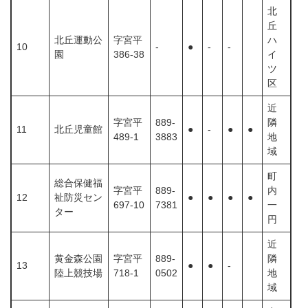
北
丘
北丘運動公
字宮平
ハ
10
‐
●
-
-
園
386-38
イ
ツ
区
近
字宮平
889-
隣
11
北丘児童館
●
-
●
●
489-1
3883
地
域
町
総合保健福
字宮平
889-
内
12
祉防災セン
●
●
●
●
697-10
7381
一
ター
円
近
黄金森公園
字宮平
889-
隣
13
●
●
-
陸上競技場
718-1
0502
地
域