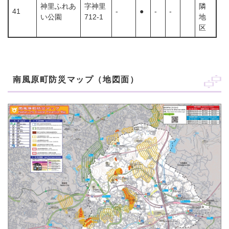
神里ふれあ
字神里
隣
41
-
●
-
-
い公園
712-1
地
区
南風原町防災マップ（地図面）