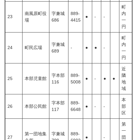
町
南風原町役
字兼城
889-
内
23
●
-
-
場
686
4415
一
円
町
字兼城
内
24
町民広場
-
●
●
-
689
一
円
近
字本部
889-
隣
25
本部児童館
●
-
●
●
116
5008
地
域
本
字本部
889-
26
本部公民館
●
-
-
部
117
6648
区
第
一
第一団地集
字兼城
889-
27
●
-
団