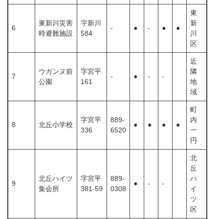
東
東新川災害
字新川
新
6
-
●
-
●
●
時避難施設
584
川
区
近
ウガンヌ前
字宮平
隣
7
-
●
-
-
公園
161
地
域
町
字宮平
889-
内
8
北丘小学校
●
●
●
●
336
6520
一
円
北
丘
北丘ハイツ
字宮平
889-
ハ
9
●
-
-
集会所
381-59
0308
イ
ツ
区