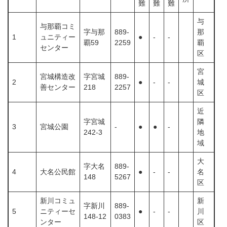
難
難
難
与
与那覇コミ
字与那
889-
那
1
ュニティー
●
-
-
覇59
2259
覇
センター
区
宮
宮城構造改
字宮城
889-
2
●
-
-
城
善センター
218
2257
区
近
字宮城
隣
3
宮城公園
‐
●
●
-
242-3
地
域
大
字大名
889-
4
大名公民館
●
-
-
名
148
5267
区
新川コミュ
新
字新川
889-
5
ニティーセ
●
-
-
川
148-12
0383
ンター
区