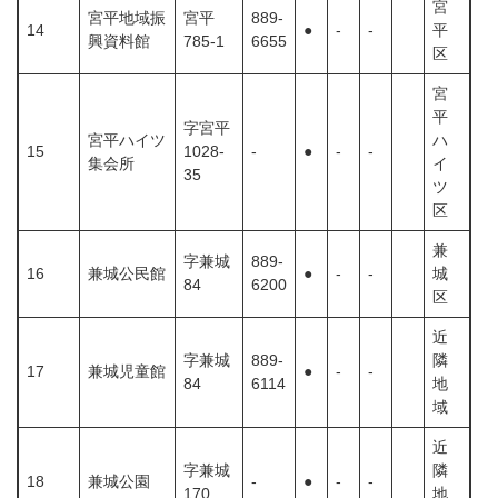
宮
宮平地域振
宮平
889-
14
●
-
-
平
興資料館
785-1
6655
区
宮
平
字宮平
宮平ハイツ
ハ
15
1028-
‐
●
-
-
集会所
イ
35
ツ
区
兼
字兼城
889-
16
兼城公民館
●
-
-
城
84
6200
区
近
字兼城
889-
隣
17
兼城児童館
●
-
-
84
6114
地
域
近
字兼城
隣
18
兼城公園
-
●
-
-
170
地