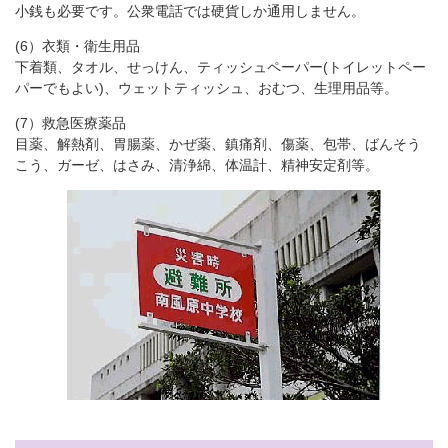
小銭も必要です。公衆電話では硬貨しか通用しません。
(6）衣類・衛生用品
下着類、タオル、せっけん、ティッシュペーパー(トイレットペー
パーでもよい)、ウェットティッシュ、おむつ、生理用品等。
(7）救急医療薬品
目薬、解熱剤、胃腸薬、かぜ薬、鎮痛剤、傷薬、包帯、ばんそう
こう、ガーゼ、はさみ、清浄綿、体温計、精神安定剤等。