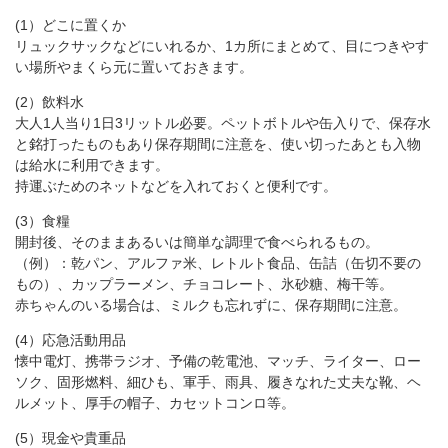
(1）どこに置くか
リュックサックなどにいれるか、1カ所にまとめて、目につきやす
い場所やまくら元に置いておきます。
(2）飲料水
大人1人当り1日3リットル必要。ペットボトルや缶入りで、保存水
と銘打ったものもあり保存期間に注意を、使い切ったあとも入物
は給水に利用できます。
持運ぶためのネットなどを入れておくと便利です。
(3）食糧
開封後、そのままあるいは簡単な調理で食べられるもの。
（例）：乾パン、アルファ米、レトルト食品、缶詰（缶切不要の
もの）、カップラーメン、チョコレート、氷砂糖、梅干等。
赤ちゃんのいる場合は、ミルクも忘れずに、保存期間に注意。
(4）応急活動用品
懐中電灯、携帯ラジオ、予備の乾電池、マッチ、ライター、ロー
ソク、固形燃料、細ひも、軍手、雨具、履きなれた丈夫な靴、ヘ
ルメット、厚手の帽子、カセットコンロ等。
(5）現金や貴重品