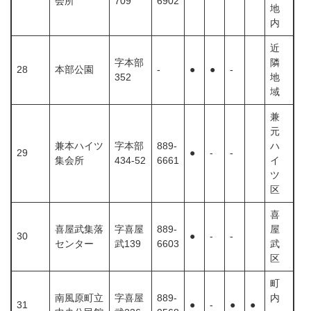
会所
709
6902
地
内
近
字本部
隣
28
本部公園
‐
●
●
-
352
地
域
兼
元
兼本ハイツ
字本部
889-
ハ
29
●
-
-
集会所
434-52
6661
イ
ツ
区
喜
喜屋武集落
字喜屋
889-
屋
30
●
-
-
センター
武139
6603
武
区
町
南風原町立
字喜屋
889-
内
31
●
-
●
●