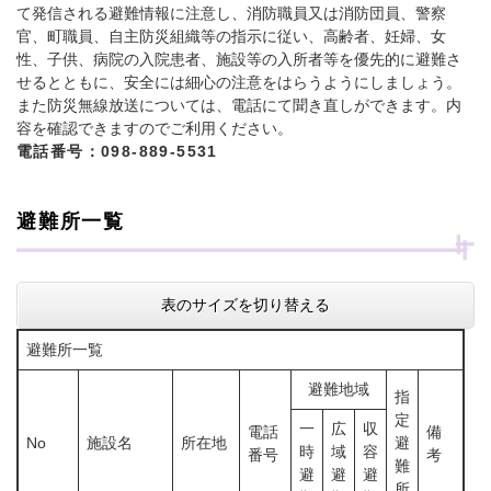
て発信される避難情報に注意し、消防職員又は消防団員、警察
官、町職員、自主防災組織等の指示に従い、高齢者、妊婦、女
性、子供、病院の入院患者、施設等の入所者等を優先的に避難さ
せるとともに、安全には細心の注意をはらうようにしましょう。
また防災無線放送については、電話にて聞き直しができます。内
容を確認できますのでご利用ください。
電話番号：098-889-5531
避難所一覧
表のサイズを切り替える
避難所一覧
避難地域
指
定
一
広
収
電話
備
No
施設名
所在地
避
時
域
容
番号
考
難
避
避
避
所