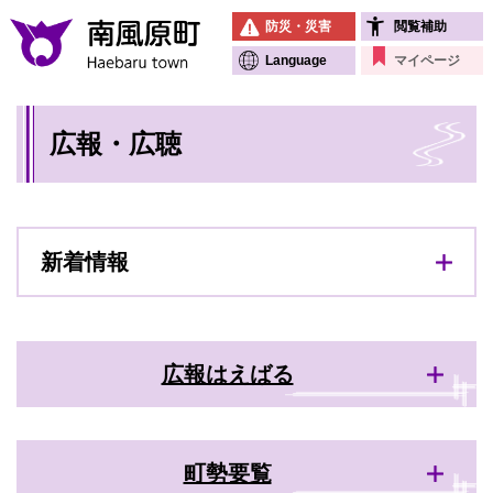
ペ
メニューを飛ばして本文へ
防災・災害
閲覧補助
ー
ジ
Language
マイページ
の
先
本
頭
広報・広聴
文
で
す
。
新着情報
広報はえばる
町勢要覧