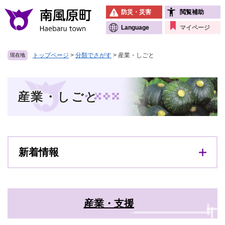
ペ
メニューを飛ばして本文へ
防災・災害
閲覧補助
ー
ジ
Language
マイページ
の
先
トップページ
>
分類でさがす
>
産業・しごと
現在地
頭
で
す
本
。
産業・しごと
文
新着情報
産業・支援