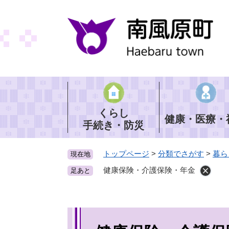
ペ
ー
ジ
の
先
頭
で
す
。
くらし
健康・医療・
手続き・防災
トップページ
>
分類でさがす
>
暮ら
現在地
健康保険・介護保険・年金
足あと
本