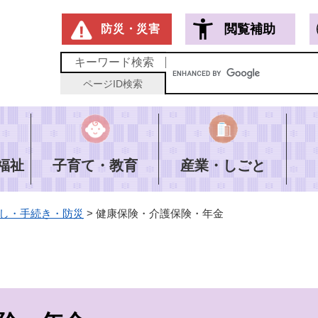
メニューを飛ばして本文へ
閲覧補助
防災・災害
キーワード
検索
ページID
検索
福祉
子育て・教育
産業・しごと
し・手続き・防災
>
健康保険・介護保険・年金