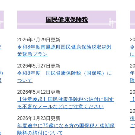
国民健康保険税
2026年7月29日更新
2
だ
令和8年度南風原町国民健康保険税収納対
令
策緊急プラン
に
2026年5月27日更新
2
の
令和8年度 国民健康保険税（国保税）に
年
認
ついて
険
2026年5月12日更新
2
【注意喚起】国民健康保険税の納付に関す
【
る不審なメールなどにご注意ください
2
2026年1月23日更新
後
年度途中に75歳になる方の国保税と後期保
ご
金
険料の納付について