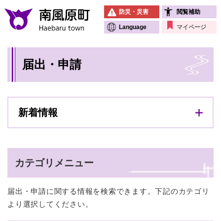
ペ
メニューを飛ばして本文へ
防災・災害
閲覧補助
ー
ジ
Language
マイページ
の
先
本
頭
届出・申請
文
で
す
。
新着情報
カテゴリメニュー
届出・申請に関する情報を検索できます。下記のカテゴリ
より選択してください。