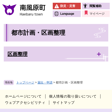
ペ
メニューを飛ばして本文へ
防災・災害
閲覧補助
ー
ジ
Language
マイページ
の
先
本
頭
都市計画・区画整理
文
で
す
。
区画整理
トップページ
>
届出・申請
>
都市計画・区画整理
現在地
ホームページについて
個人情報の取り扱いについて
ウェブアクセシビリティ
サイトマップ