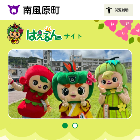
ペ
閲覧補助
ー
ジ
の
先
頭
で
す
。