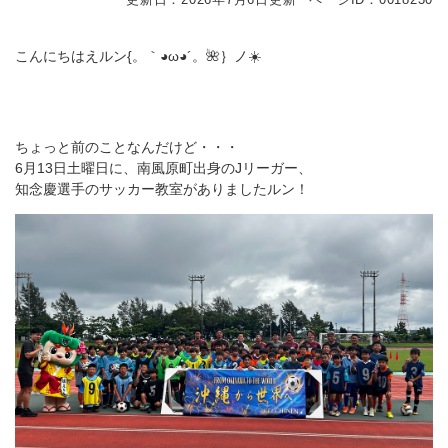
こんにちはえルン{。｀◕ω◕´。🌺｝ノ☀️
ちょっと前のことなんだけど・・・
6月13日土曜日に、南風原町出身のJリーガー、
知念慶選手のサッカー教室がありましたルン！