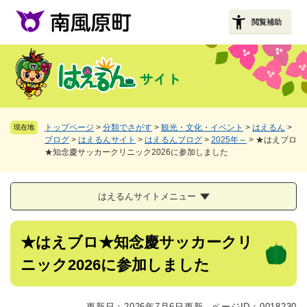
ペ
メニューを飛ばして本文へ
ー
閲覧補助
ジ
の
先
頭
で
す
。
トップページ
>
分類でさがす
>
観光・文化・イベント
>
はえるん
>
現在地
ブログ
>
はえるんサイト
>
はえるんブログ
>
2025年～
>
★はえブロ
★知念慶サッカークリニック2026に参加しました
はえるんサイトメニュー
本
★はえブロ★知念慶サッカークリ
文
ニック2026に参加しました
更新日：2026年7月6日更新
ページID：0018230