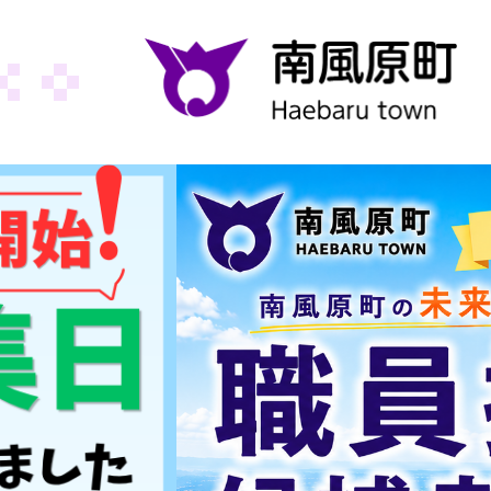
ペ
ー
ジ
の
先
頭
で
す
。