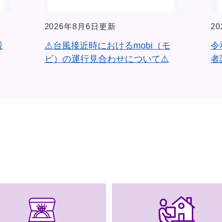
2026年8月6日更新
2
設
⚠️台風接近時におけるmobi（モ
令
ビ）の運行見合わせについて⚠️
者