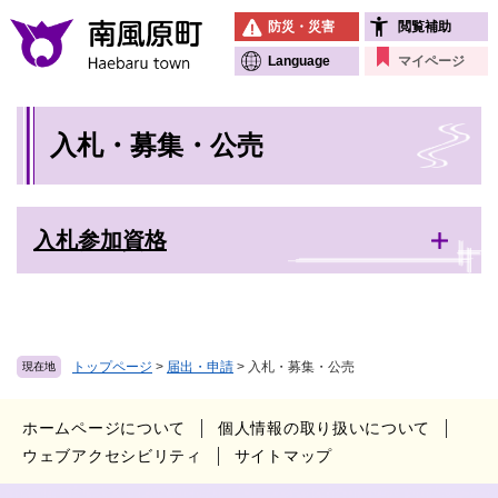
ペ
メニューを飛ばして本文へ
防災・災害
閲覧補助
ー
ジ
Language
マイページ
の
先
本
頭
入札・募集・公売
文
で
す
。
入札参加資格
トップページ
>
届出・申請
>
入札・募集・公売
現在地
ホームページについて
個人情報の取り扱いについて
ウェブアクセシビリティ
サイトマップ