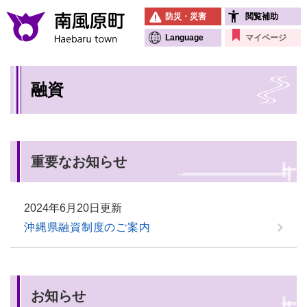
ペ
メニューを飛ばして本文へ
防災・災害
閲覧補助
ー
ジ
Language
マイページ
の
先
本
頭
融資
文
で
す
。
重要なお知らせ
2024年6月20日更新
沖縄県融資制度のご案内
お知らせ