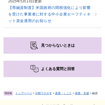
2025年5月13日更新
【県融資制度】米国政府の関税強化により影響
を受けた事業者に対する中小企業セーフティネ
ット資金適用のお知らせ
見つからないときは
よくある質問と回答
トップページ
>
分類でさがす
>
産業・しごと
>
産業・支援
>
融資
現在地