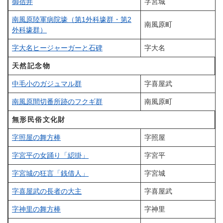
御宿井
字宮城
南風原陸軍病院壕（第1外科壕群・第2
南風原町
外科壕群）
字大名ヒージャーガーと石碑
字大名
天然記念物
中毛小のガジュマル群
字喜屋武
南風原間切番所跡のフクギ群
南風原町
無形民俗文化財
字照屋の舞方棒
字照屋
字宮平の女踊り「綛掛」
字宮平
字宮城の狂言「銭借人」
字宮城
字喜屋武の長者の大主
字喜屋武
字神里の舞方棒
字神里