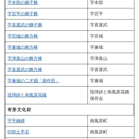
字本部の獅子舞
字本部
字宮平の獅子舞
字宮平
字喜屋武の獅子舞
字喜屋武
字宮城の舞方棒
字宮城
字兼城の舞方棒
字兼城
字津嘉山の舞方棒
字津嘉山
字喜屋武の舞方棒
字喜屋武
字兼城の二才踊「揚作田」
字兼城
琉球絣と南風原花織
琉球絣と南風原花織
保存会
有形文化財
宇平橋碑
南風原町
印部土手石
南風原町