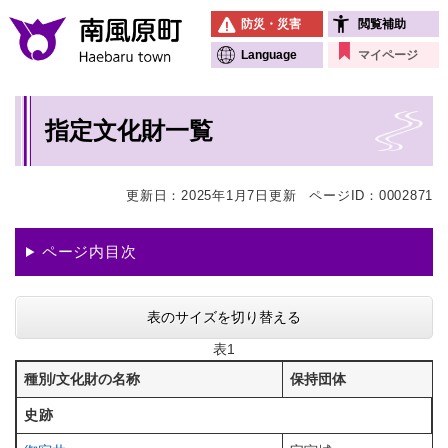
ペ
メニューを飛ばして本文へ
防災・災害
閲覧補助
ー
ジ
Language
マイページ
の
先
本
頭
指定文化財一覧
文
で
す
。
更新日：2025年1月7日更新
ページID：0002871
ページ内目次
表のサイズを切り替える
表1
種別/文化財の名称
保持団体
史跡