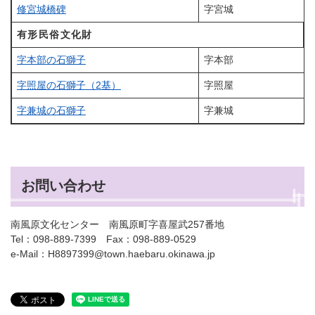
修宮城橋碑
字宮城
有形民俗文化財
字本部の石獅子
字本部
字照屋の石獅子（2基）
字照屋
字兼城の石獅子
字兼城
お問い合わせ
南風原文化センター 南風原町字喜屋武257番地
Tel：098-889-7399 Fax：098-889-0529
e-Mail：H8897399@town.haebaru.okinawa.jp