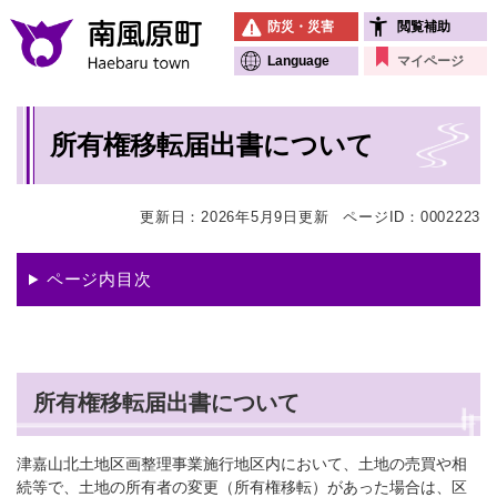
ペ
メニューを飛ばして本文へ
防災・災害
閲覧補助
ー
ジ
Language
マイページ
の
先
本
頭
所有権移転届出書について
文
で
す
。
更新日：2026年5月9日更新
ページID：0002223
ページ内目次
所有権移転届出書について
津嘉山北土地区画整理事業施行地区内において、土地の売買や相
続等で、土地の所有者の変更（所有権移転）があった場合は、区