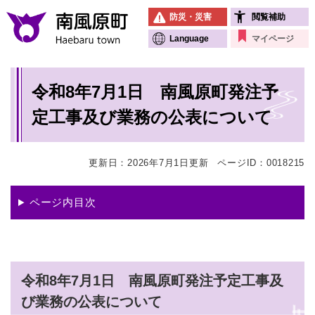
ペ
メニューを飛ばして本文へ
防災・災害
閲覧補助
ー
ジ
Language
マイページ
の
先
本
頭
令和8年7月1日 南風原町発注予
文
で
す
定工事及び業務の公表について
。
更新日：2026年7月1日更新
ページID：0018215
ページ内目次
令和8年7月1日 南風原町発注予定工事及
び業務の公表について