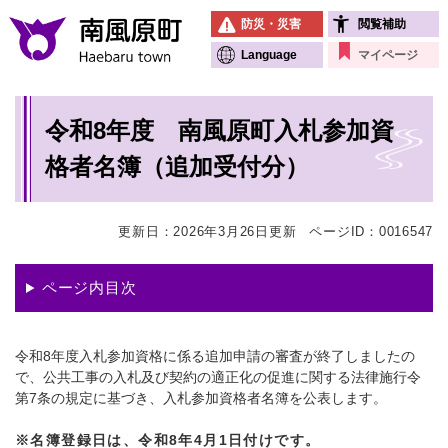
ペ
メニューを飛ばして本文へ
防災・災害
閲覧補助
ー
ジ
Language
マイページ
の
先
本
頭
令和8年度 南風原町入札参加資
文
で
す
格者名簿（追加受付分）
。
更新日：2026年3月26日更新
ページID：0016547
ページ内目次
令和8年度入札参加資格に係る追加申請の審査が終了しましたの
で、公共工事の入札及び契約の適正化の促進に関する法律施行令
第7条の規定に基づき、入札参加資格者名簿を公表します。
※名簿登録日は、令和8年4月1日付けです。