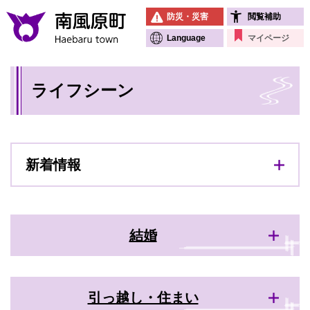
ペ
メニューを飛ばして本文へ
防災・災害
閲覧補助
ー
ジ
Language
マイページ
の
先
本
頭
ライフシーン
文
で
す
。
新着情報
結婚
引っ越し・住まい