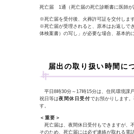
死亡届 1通（死亡届の死亡診断書に医師が
※死亡届を受付後、火葬許可証を交付しま
​※死亡届が受理されると、原本はお返しで
体検案書）の写し」が必要な場合、基本的
届出の取り扱い時間に
平日8時30分～17時15分は、住民環境
祝日等は
夜間休日受付
でお預かりします。
す。
＜重要＞
死亡届は、夜間休日受付もできますが、不
そのため、死亡届には必ず連絡が取れる電