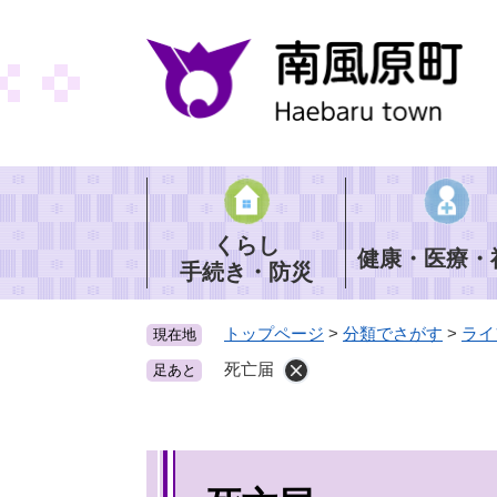
ペ
ー
ジ
の
先
頭
で
す
。
くらし
健康・医療・
手続き・防災
トップページ
>
分類でさがす
>
ライ
現在地
死亡届
足あと
本