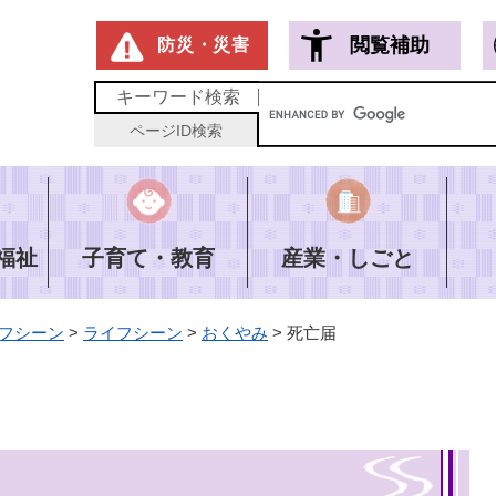
メニューを飛ばして本文へ
閲覧補助
防災・災害
キーワード
検索
ページID
検索
福祉
子育て・教育
産業・しごと
フシーン
>
ライフシーン
>
おくやみ
>
死亡届