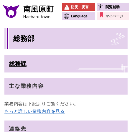
ペ
メニューを飛ばして本文へ
防災・災害
閲覧補助
ー
ジ
Language
マイページ
の
先
本
頭
総務部
文
で
す
。
総務課
主な業務内容
業務内容は下記よりご覧ください。
もっと詳しい業務内容を見る
連絡先