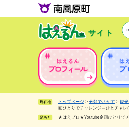
ペ
ー
ジ
の
先
頭
で
す
。
トップページ
>
分類でさがす
>
観光
現在地
画ひとりでチャレンジ～ひとチャレ(1
★はえブロ★Youtube企画ひとりで
足あと