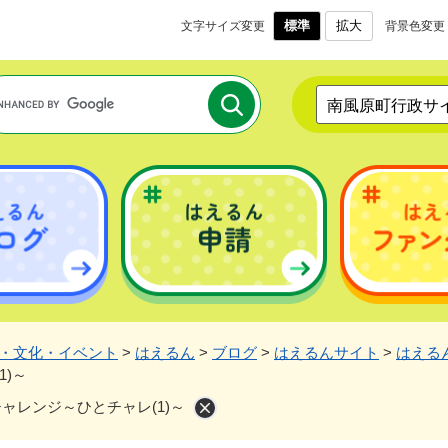
メニューを飛ばして本文へ
標準
拡大
文字サイズ変更
背景色変更
南風原町行政サ
・文化・イベント
>
はえるん
>
ブログ
>
はえるんサイト
>
はえる
)～
チャレンジ～ひとチャレ(1)～