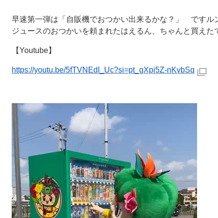
早速第一弾は「自販機でおつかい出来るかな？」 ですル
ジュースのおつかいを頼まれたはえるん、ちゃんと買えた
【Youtube】
https://youtu.be/5fTVNEdI_Uc?si=pt_gXpi5Z-nKvbSq