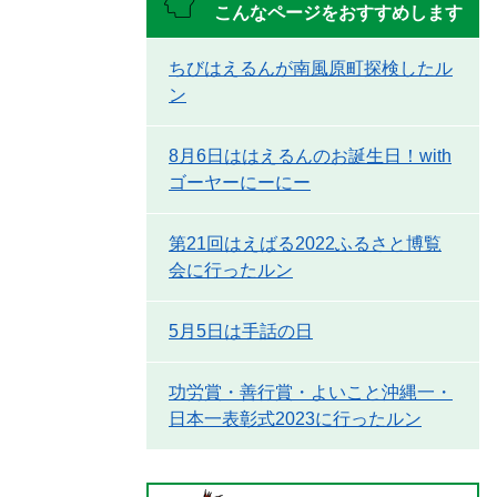
こんなページをおすすめします
ちびはえるんが南風原町探検したル
ン
8月6日ははえるんのお誕生日！with
ゴーヤーにーにー
第21回はえばる2022ふるさと博覧
会に行ったルン
5月5日は手話の日
功労賞・善行賞・よいこと沖縄一・
日本一表彰式2023に行ったルン