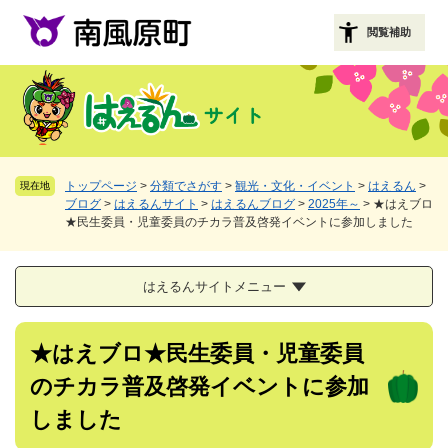
ペ
メニューを飛ばして本文へ
ー
閲覧補助
ジ
の
先
頭
で
す
。
トップページ
>
分類でさがす
>
観光・文化・イベント
>
はえるん
>
現在地
ブログ
>
はえるんサイト
>
はえるんブログ
>
2025年～
>
★はえブロ
★民生委員・児童委員のチカラ普及啓発イベントに参加しました
はえるんサイトメニュー
本
★はえブロ★民生委員・児童委員
文
のチカラ普及啓発イベントに参加
しました