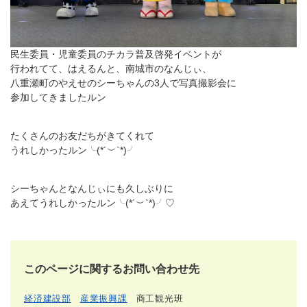
民生委員・児童委員のチカラ普及啓発イベントが
行われてて、はえるんと、南城市のなんじぃ、
八重瀬町のやえせのシーちゃんの3人で写真撮影会に
参加してきましたルン
たくさんのお友だちがきてくれて
うれしかったルン╰(*´︶`*)╯
シーちゃんとなんじぃにも久しぶりに
あえてうれしかったルン╰(*´︶`*)╯♡
このページに関するお問い合わせ先
経済建設部
産業振興課
商工観光班