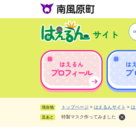
ペ
ー
ジ
の
先
頭
で
す
。
トップページ
>
はえるんサイト
>
は
現在地
特製マスク作ってみました
足あと