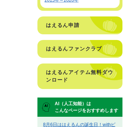
2013年～2020年
はえるん申請
はえるんファンクラブ
はえるんアイテム無料ダウ
ンロード
AI（人工知能）は
こんなページをおすすめします
8月6日ははえるんの誕生日！withピ