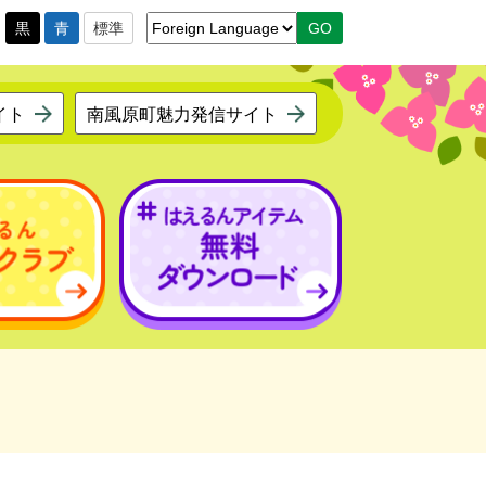
黒
青
標準
イト
南風原町魅力発信サイト