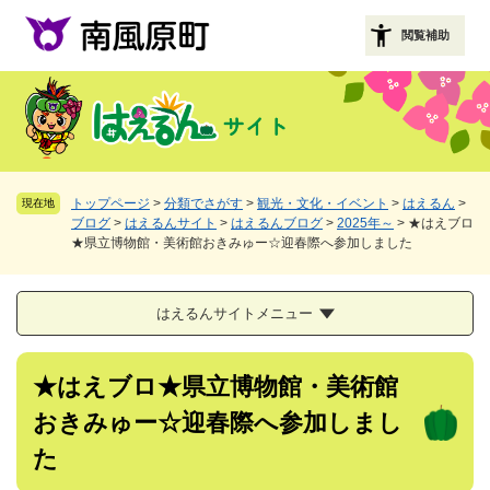
ペ
メニューを飛ばして本文へ
ー
閲覧補助
ジ
の
先
頭
で
す
。
トップページ
>
分類でさがす
>
観光・文化・イベント
>
はえるん
>
現在地
ブログ
>
はえるんサイト
>
はえるんブログ
>
2025年～
>
★はえブロ
★県立博物館・美術館おきみゅー☆迎春際へ参加しました
はえるんサイトメニュー
本
★はえブロ★県立博物館・美術館
文
おきみゅー☆迎春際へ参加しまし
た