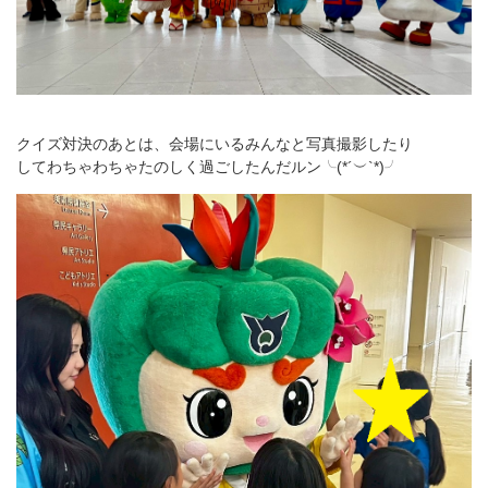
クイズ対決のあとは、会場にいるみんなと写真撮影したり
してわちゃわちゃたのしく過ごしたんだルン╰(*´︶`*)╯