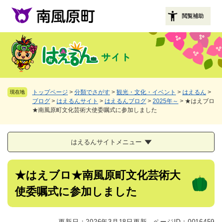
ペ
メニューを飛ばして本文へ
ー
閲覧補助
ジ
の
先
頭
で
す
。
トップページ
>
分類でさがす
>
観光・文化・イベント
>
はえるん
>
現在地
ブログ
>
はえるんサイト
>
はえるんブログ
>
2025年～
>
★はえブロ
★南風原町文化芸術大使委嘱式に参加しました
はえるんサイトメニュー
本
★はえブロ★南風原町文化芸術大
文
使委嘱式に参加しました
更新日：2026年3月18日更新
ページID：0016459