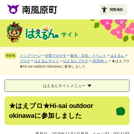
ペ
メニューを飛ばして本文へ
ー
閲覧補助
ジ
の
先
頭
で
す
。
トップページ
>
分類でさがす
>
観光・文化・イベント
>
はえるん
>
現在地
ブログ
>
はえるんサイト
>
はえるんブログ
>
2025年～
>
★はえブロ
★Hi-sai outdoor okinawaに参加しました
はえるんサイトメニュー
本
★はえブロ★Hi-sai outdoor
文
okinawaに参加しました
更新日：2025年11月1日更新
ページID：0014183