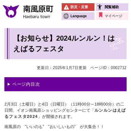
ペ
メニューを飛ばして本文へ
防災・災害
閲覧補助
ー
ジ
Language
マイページ
の
先
本
頭
【お知らせ】2024ルンルン！は
文
で
す
えばるフェスタ
。
更新日：2025年1月7日更新
ページID：0002712
ページ内目次
2月3日（土曜日）と4日（日曜日）（11時00分～18時00分）の二
日間、イオン南風原ショッピングセンターにて「
ルンルンはえば
るフェスタ2024
」が開催されます。
南風原の ”いいのも” ”おいしいもの” が大集合！！