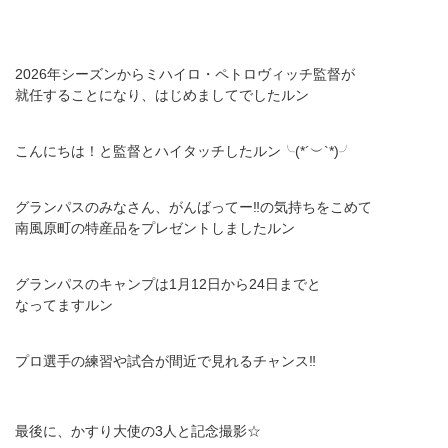
2026年シーズンからミハイロ・ペトロヴィッチ監督が
就任することになり、はじめましてでしたルン
こんにちは！と監督とハイタッチしたルン╰(*´︶`*)╯
グランパスのみなさん、がんばってー‼️の気持ちをこめて
南風原町の特産品をプレゼントしましたルン
グランパスのキャンプは1月12日から24日までと
なってますルン
プロ選手の練習や試合が間近で見れるチャンス‼️
最後に、かすり大使の3人と記念撮影☆