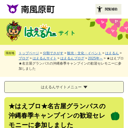
ペ
メニューを飛ばして本文へ
ー
閲覧補助
ジ
の
先
頭
で
す
。
トップページ
>
分類でさがす
>
観光・文化・イベント
>
はえるん
>
現在地
ブログ
>
はえるんサイト
>
はえるんブログ
>
2025年～
>
★はえブロ
★名古屋グランパスの沖縄春季キャンプインの歓迎セレモニーに参
加しました
はえるんサイトメニュー
本
★はえブロ★名古屋グランパスの
文
沖縄春季キャンプインの歓迎セレ
モニーに参加しました