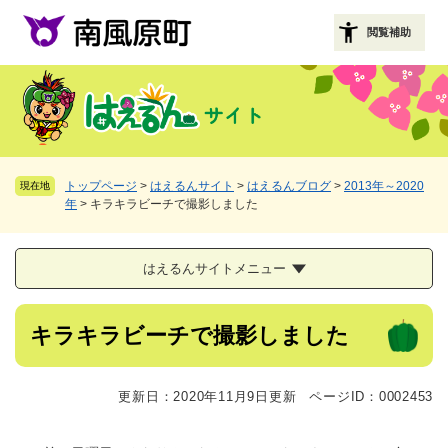
ペ
メニューを飛ばして本文へ
ー
閲覧補助
ジ
の
先
頭
で
す
。
トップページ
>
はえるんサイト
>
はえるんブログ
>
2013年～2020
現在地
年
>
キラキラビーチで撮影しました
はえるんサイトメニュー
本
キラキラビーチで撮影しました
文
更新日：2020年11月9日更新
ページID：0002453