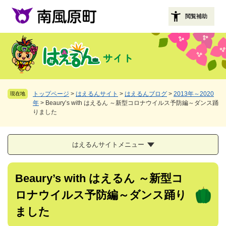
ペ
メニューを飛ばして本文へ
ー
閲覧補助
ジ
の
先
頭
で
す
。
トップページ
>
はえるんサイト
>
はえるんブログ
>
2013年～2020
現在地
年
>
Beaury’s with はえるん ～新型コロナウイルス予防編～ダンス踊
りました
はえるんサイトメニュー
本
Beaury’s with はえるん ～新型コ
文
ロナウイルス予防編～ダンス踊り
ました