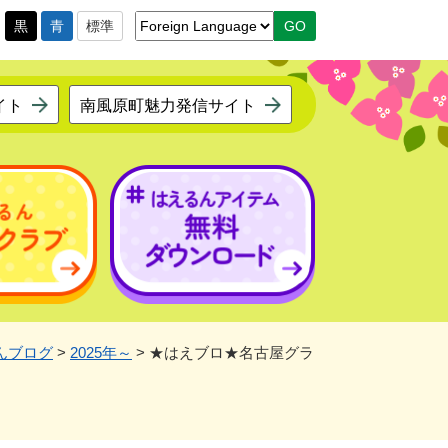
黒
青
標準
イト
南風原町魅力発信サイト
んブログ
>
2025年～
>
★はえブロ★名古屋グラ