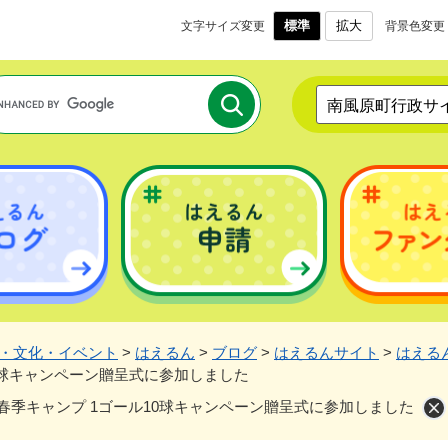
メニューを飛ばして本文へ
標準
拡大
文字サイズ変更
背景色変更
南風原町行政サ
・文化・イベント
>
はえるん
>
ブログ
>
はえるんサイト
>
はえる
10球キャンペーン贈呈式に参加しました
6春季キャンプ 1ゴール10球キャンペーン贈呈式に参加しました