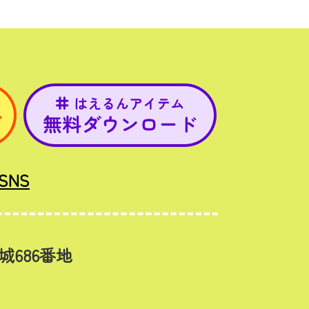
SNS
城686番地