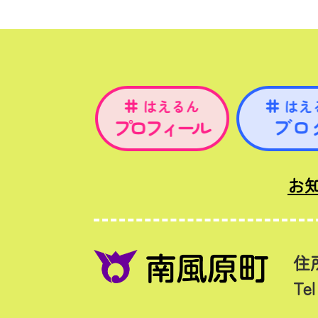
お
住
Te