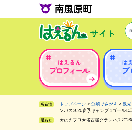
ペ
ー
ジ
の
先
頭
で
す
。
トップページ
>
分類でさがす
>
観光
現在地
ンパス2026春季キャンプ 1ゴール
★はえブロ★名古屋グランパス202
足あと