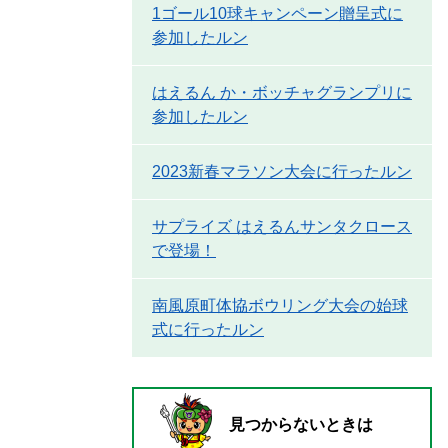
1ゴール10球キャンペーン贈呈式に
参加したルン
はえるん か・ボッチャグランプリに
参加したルン
2023新春マラソン大会に行ったルン
サプライズ はえるんサンタクロース
で登場！
南風原町体協ボウリング大会の始球
式に行ったルン
見つからないときは