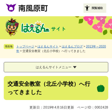
ペ
メニューを飛ばして本文へ
ー
閲覧補助
ジ
の
先
頭
で
す
。
トップページ
>
はえるんサイト
>
はえるんブログ
>
2013年～2020
現在地
年
>
交通安全教室（北丘小学校）へ行ってきました
はえるんサイトメニュー
本
交通安全教室（北丘小学校）へ行
文
ってきました
更新日：2019年4月16日更新
ページID：0002428