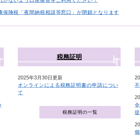
れがないよう口座振替をご利用ください！
康保険税「夜間納税相談等窓口」が閉鎖となります
税務証明
2025年3月30日更新
2
オンラインによる税務証明書の申請につい
不
て
2
つ
令
税務証明の一覧
提
2
個