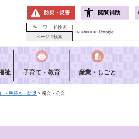
メニューを飛ばして本文へ
閲覧補助
防災・災害
キーワード
検索
ページID
検索
福祉
子育て・教育
産業・しごと
し・手続き・防災
>
税金・公金