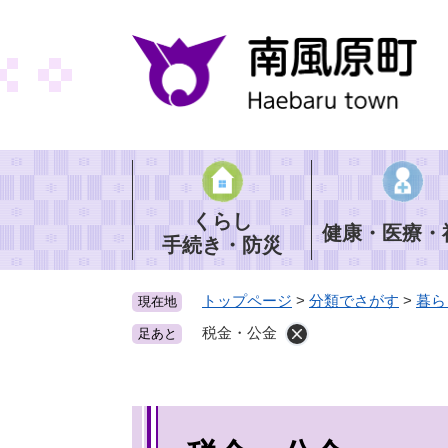
ペ
ー
ジ
の
先
頭
で
す
。
くらし
健康・医療・
手続き・防災
トップページ
>
分類でさがす
>
暮ら
現在地
税金・公金
足あと
本