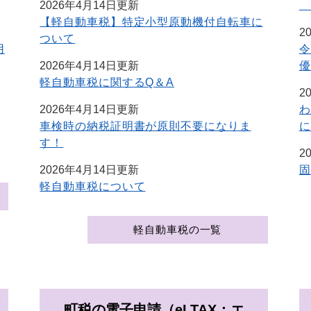
2026年4月14日更新
【軽自動車税】特定小型原動機付自転車に
2
ついて
用
令
2026年4月14日更新
優
軽自動車税に関するQ＆A
2
2026年4月14日更新
わ
車検時の納税証明書が原則不要になりま
に
す！
2
2026年4月14日更新
固
軽自動車税について
軽自動車税の一覧
町税の電子申請（eLTAX：エ