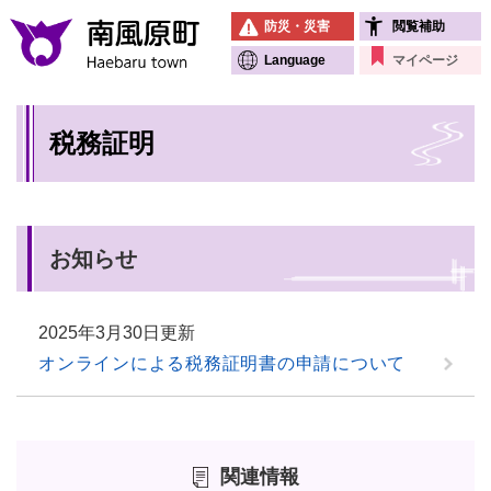
ペ
メニューを飛ばして本文へ
防災・災害
閲覧補助
ー
ジ
Language
マイページ
の
先
本
頭
税務証明
文
で
す
。
お知らせ
2025年3月30日更新
オンラインによる税務証明書の申請について
関連情報