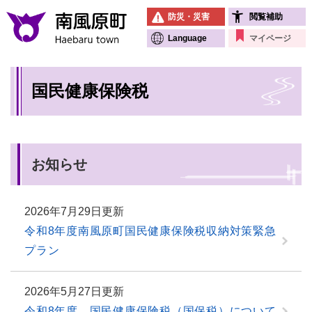
ペ
メニューを飛ばして本文へ
防災・災害
閲覧補助
ー
ジ
Language
マイページ
の
先
本
頭
国民健康保険税
文
で
す
。
お知らせ
2026年7月29日更新
令和8年度南風原町国民健康保険税収納対策緊急
プラン
2026年5月27日更新
令和8年度 国民健康保険税（国保税）について