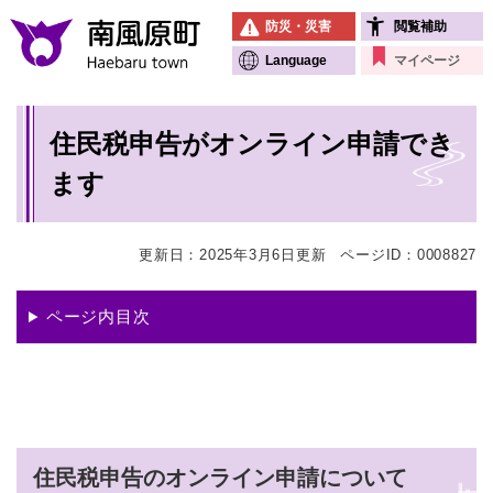
ペ
メニューを飛ばして本文へ
防災・災害
閲覧補助
ー
ジ
Language
マイページ
の
先
本
頭
住民税申告がオンライン申請でき
文
で
す
ます
。
更新日：2025年3月6日更新
ページID：0008827
ページ内目次
住民税申告のオンライン申請について