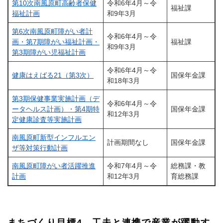
第10次南風原町高齢者保健
令和6年4月～令
福祉課
福祉計画
和9年3月
第6次南風原町障がい者計
令和6年4月～令
画・第7期障がい福祉計画・
福祉課
和9年3月
第3期障がい児福祉計画
令和6年4月～令
健康はえばる21（第3次）
国保年金課
和18年3月
第3期保健事業実施計画（デ
令和6年4月～令
ータヘルス計画）・第4期特
国保年金課
和12年3月
定健康診査等実施計画
南風原町新型インフルエン
計画期間なし
国保年金課
ザ等対策行動計画
南風原町障がい者活躍推進
令和7年4月～令
総務課・教
計画
和12年3月
育総務課
まちづくり目標4 工夫と連携で産業が躍動す