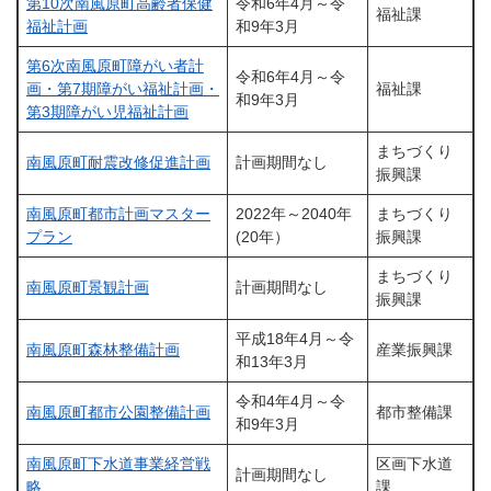
第10次南風原町高齢者保健
令和6年4月～令
福祉課
福祉計画
和9年3月
第6次南風原町障がい者計
令和6年4月～令
画・第7期障がい福祉計画・
福祉課
和9年3月
第3期障がい児福祉計画
まちづくり
南風原町耐震改修促進計画
計画期間なし
振興課
南風原町都市計画マスター
2022年～2040年
まちづくり
プラン
(20年）
振興課
まちづくり
南風原町景観計画
計画期間なし
振興課
平成18年4月～令
南風原町森林整備計画
産業振興課
和13年3月
令和4年4月～令
南風原町都市公園整備計画
都市整備課
和9年3月
南風原町下水道事業経営戦
区画下水道
計画期間なし
略
課