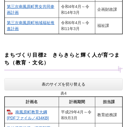
第三次南風原町男女共同参
令和4年4月～令
企画財政課
画計画
和14年3月
第三次南風原町地域福祉推
令和6年4月～令
福祉課
進計画
和11年3月
まちづくり目標2 きらきらと輝く人が育つま
ち（教育・文化）
表のサイズを切り替える
表4
計画名
計画期間
担当課
南風原町教育大綱
平成29年4月～令
教育総務課
和9月3月
[PDFファイル／434KB]