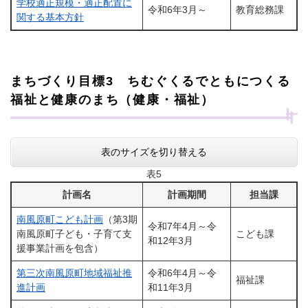
学校適正規模・適正配置に
令和6年3月～
教育総務課
関する基本方針
まちづくり目標3 ちむぐくるでともにつくる
福祉と健康のまち（健康・福祉）
表のサイズを切り替える
表5
計画名
計画期間
担当課
南風原町こども計画
（第3期
令和7年4月～令
南風原町子ども・子育て支
こども課
和12年3月
援事業計画を包含）
第三次南風原町地域福祉推
令和6年4月～令
福祉課
進計画
和11年3月