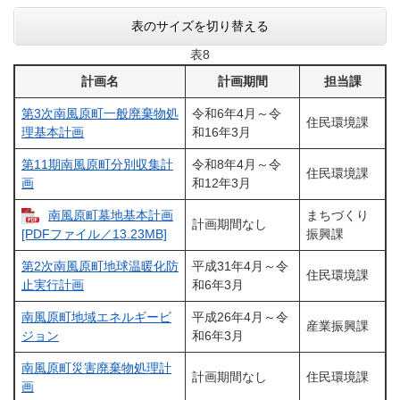
表のサイズを切り替える
表8
計画名
計画期間
担当課
第3次南風原町一般廃棄物処
令和6年4月～令
住民環境課
理基本計画
和16年3月
第11期南風原町分別収集計
令和8年4月～令
住民環境課
画
和12年3月
南風原町墓地基本計画
まちづくり
計画期間なし
振興課
[PDFファイル／13.23MB]
第2次南風原町地球温暖化防
平成31年4月～令
住民環境課
止実行計画
和6年3月
南風原町地域エネルギービ
平成26年4月～令
産業振興課
ジョン
和6年3月
南風原町災害廃棄物処理計
計画期間なし
住民環境課
画