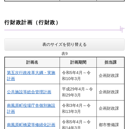
行財政計画（行財政）
表のサイズを切り替える
表9
計画名
計画期間
担当課
第五次行政改革大綱・実施
令和5年4月～令
企画財政課
計画
和10年3月
平成29年4月～令
公共施設等総合管理計画
企画財政課
和29年3月
南風原町役場庁舎個別施設
令和3年4月～令
企画財政課
計画
和13年3月
令和5年4月～令
南風原町橋梁等修繕化計画
都市整備課
和14年3月