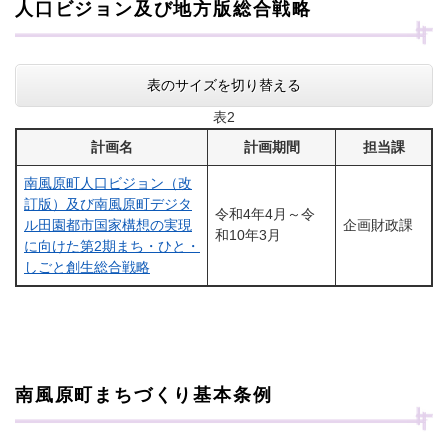
人口ビジョン及び地方版総合戦略
表のサイズを切り替える
表2
計画名
計画期間
担当課
南風原町人口ビジョン（改
訂版）及び南風原町デジタ
令和4年4月～令
ル田園都市国家構想の実現
企画財政課
和10年3月
に向けた第2期まち・ひと・
しごと創生総合戦略
南風原町まちづくり基本条例