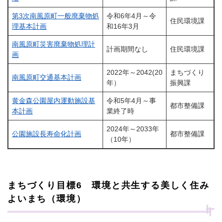
第3次南風原町一般廃棄物処
令和6年4月～令
住民環境課
理基本計画
和16年3月
南風原町災害廃棄物処理計
計画期間なし
住民環境課
画
2022年～2042(20
まちづくり
南風原町交通基本計画
年）
振興課
黄金森公園屋内運動施設基
令和5年4月～事
都市整備課
本計画
業終了時
2024年～2033年
公園施設長寿命化計画
都市整備課
（10年）
まちづくり目標6 環境と共生する美しく住み
よいまち（環境）