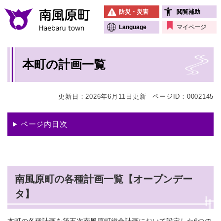
ペ
メニューを飛ばして本文へ
防災・災害
閲覧補助
ー
ジ
Language
マイページ
の
先
本
頭
本町の計画一覧
文
で
す
。
更新日：2026年6月11日更新
ページID：0002145
ページ内目次
南風原町の各種計画一覧【オープンデー
タ】