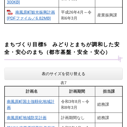
300KB]
南風原町観光振興計画
平成26年4月～令
産業振興課
和6年3月
[PDFファイル／6.82MB]
まちづくり目標5 みどりとまちが調和した安
全・安心のまち（都市基盤・安全・安心）
表のサイズを切り替える
表7
計画名
計画期間
担当課
南風原町国土強靱化地域計
令和3年8月～令
総務課
画
和8年3月
南風原町地域防災計画
計画期間なし
総務課