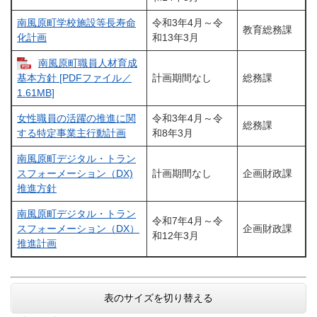
南風原町学校施設等長寿命
令和3年4月～令
教育総務課
化計画
和13年3月
南風原町職員人材育成
計画期間なし
総務課
基本方針 [PDFファイル／
1.61MB]
女性職員の活躍の推進に関
令和3年4月～令
総務課
する特定事業主行動計画
和8年3月
南風原町デジタル・トラン
スフォーメーション（DX)
計画期間なし
企画財政課
推進方針
南風原町デジタル・トラン
令和7年4月～令
スフォーメーション（DX）
企画財政課
和12年3月
推進計画
表のサイズを切り替える