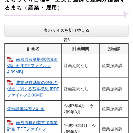
るまち（産業・雇用）
表のサイズを切り替える
表6
計画名
計画期間
担当課
南風原農業振興地域整
計画期間なし
産業振興課
備計画 [PDFファイル／
4.39MB]
農業経営基盤の強化の
計画期間なし
産業振興課
促進に関する基本構想 [PDF
ファイル／2.06MB]
令和7年4月～令
先端設備等導入計画
産業振興課
和9年3月
南風原町創業支援事業
平成29年4月～令
産業振興課
計画 [PDFファイル／
和9年3月