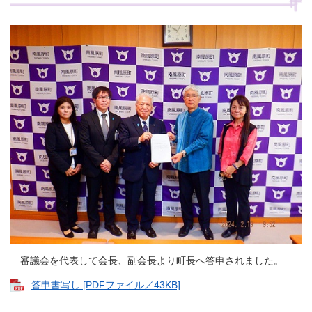
審議会を代表して会長、副会長より町長へ答申されました。
答申書写し [PDFファイル／43KB]