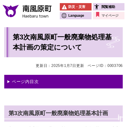
ペ
メニューを飛ばして本文へ
防災・災害
閲覧補助
ー
ジ
Language
マイページ
の
先
本
頭
第3次南風原町一般廃棄物処理基
文
で
す
本計画の策定について
。
更新日：2025年1月7日更新
ページID：0003706
ページ内目次
第3次南風原町一般廃棄物処理基本計画