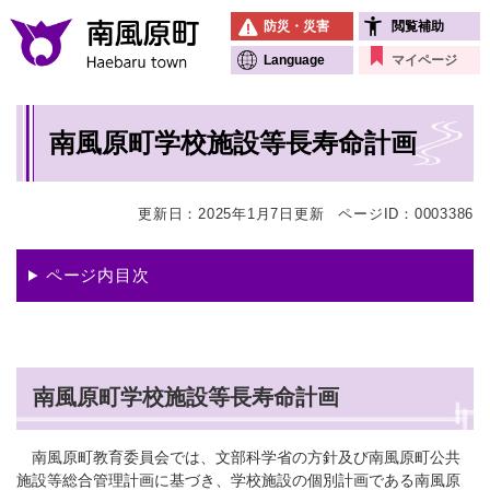
ペ
メニューを飛ばして本文へ
防災・災害
閲覧補助
ー
ジ
Language
マイページ
の
先
本
頭
南風原町学校施設等長寿命計画
文
で
す
。
更新日：2025年1月7日更新
ページID：0003386
ページ内目次
南風原町学校施設等長寿命計画
南風原町教育委員会では、文部科学省の方針及び南風原町公共
施設等総合管理計画に基づき、学校施設の個別計画である南風原