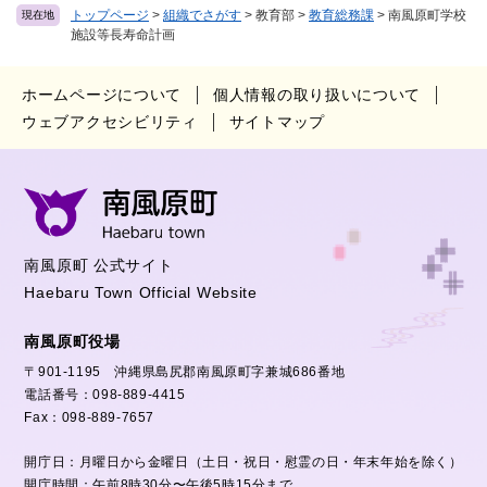
トップページ
>
組織でさがす
>
教育部
>
教育総務課
>
南風原町学校
現在地
施設等長寿命計画
ホームページについて
個人情報の取り扱いについて
ウェブアクセシビリティ
サイトマップ
南風原町 公式サイト
Haebaru Town Official Website
南風原町役場
〒901-1195 沖縄県島尻郡南風原町字兼城686番地
電話番号：098-889-4415
Fax：098-889-7657
開庁日：月曜日から金曜日（土日・祝日・慰霊の日・年末年始を除く）
開庁時間：午前8時30分〜午後5時15分まで