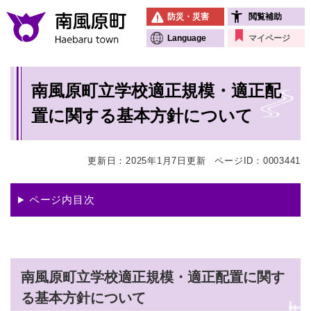
ペ
メニューを飛ばして本文へ
防災・災害
閲覧補助
ー
ジ
Language
マイページ
の
先
本
頭
南風原町立学校適正規模・適正配
文
で
す
置に関する基本方針について
。
更新日：2025年1月7日更新
ページID：0003441
ページ内目次
南風原町立学校適正規模・適正配置に関す
る基本方針について