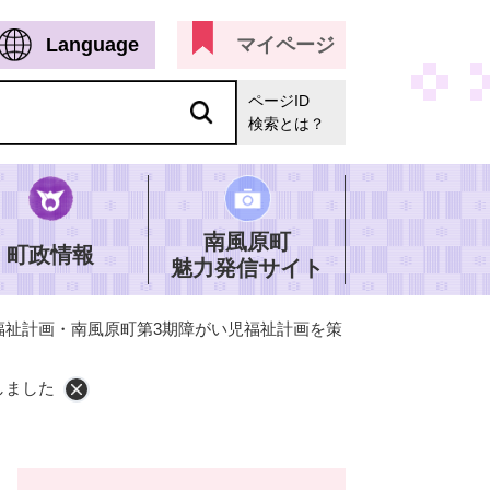
Language
マイページ
ページID
検索とは？
南風原町
町政情報
魅力発信サイト
福祉計画・南風原町第3期障がい児福祉計画を策
しました