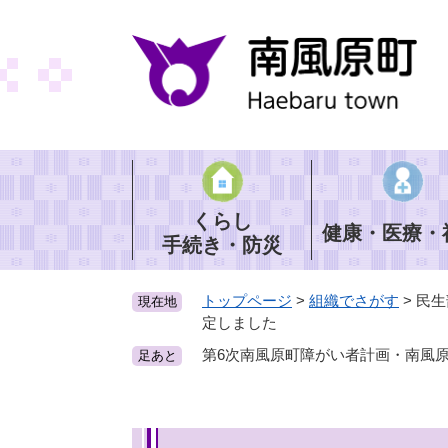
ペ
ー
ジ
の
先
頭
で
す
。
くらし
健康・医療・
手続き・防災
トップページ
>
組織でさがす
>
民生
現在地
定しました
第6次南風原町障がい者計画・南風
足あと
本