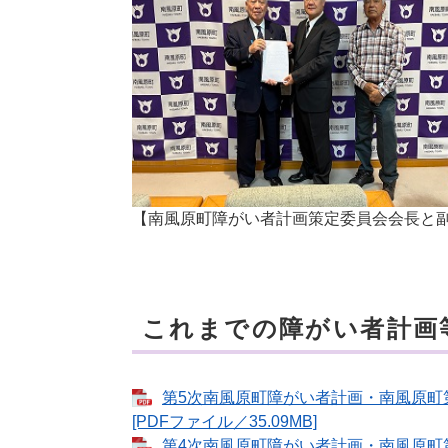
【南風原町障がい者計画策定委員会会長と
これまでの障がい者計画
第5次南風原町障がい者計画・南風原町
[PDFファイル／35.09MB]
第4次南風原町障がい者計画・南風原町