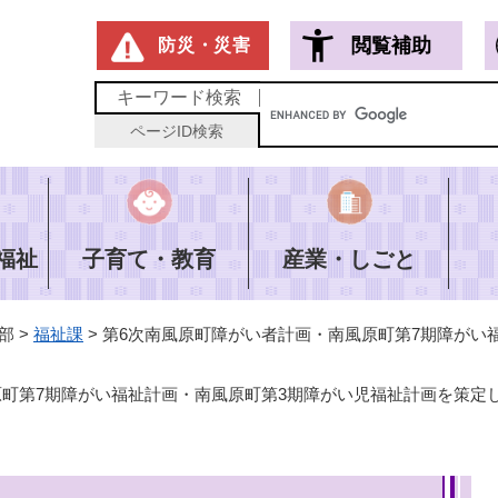
メニューを飛ばして本文へ
閲覧補助
防災・災害
キーワード
検索
ページID
検索
福祉
子育て・教育
産業・しごと
部
>
福祉課
>
第6次南風原町障がい者計画・南風原町第7期障がい
原町第7期障がい福祉計画・南風原町第3期障がい児福祉計画を策定