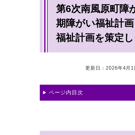
第6次南風原町障
文
期障がい福祉計画
福祉計画を策定し
更新日：2026年4月
ページ内目次