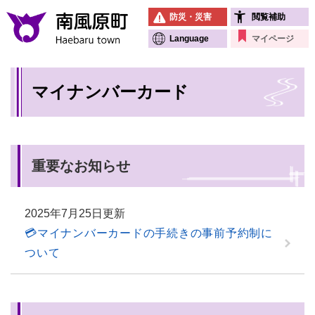
ペ
メニューを飛ばして本文へ
防災・災害
閲覧補助
ー
ジ
Language
マイページ
の
先
本
頭
マイナンバーカード
文
で
す
。
重要なお知らせ
2025年7月25日更新
💳マイナンバーカードの手続きの事前予約制に
ついて