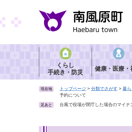
ペ
ー
ジ
の
先
頭
で
す
。
くらし
健康・医療・
手続き・防災
トップページ
>
分類でさがす
>
暮ら
現在地
予約について
台風で役場が閉庁した場合のマイナ
足あと
本