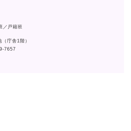
班／戸籍班
地（庁舎1階）
9-7657