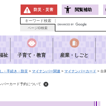
メニューを飛ばして本文へ
閲覧補助
防災・災害
キーワード
検索
ページID
検索
福祉
子育て・教育
産業・しごと
し・手続き・防災
>
マイナンバー関連
>
マイナンバーカード
>
台
ンバーカード予約について