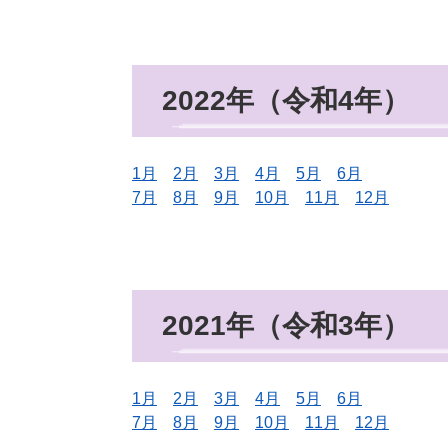
2022年（令和4年）
1月
2月
3月
4月
5月
6月
7月
8月
9月
10月
11月
12月
2021年（令和3年）
1月
2月
3月
4月
5月
6月
7月
8月
9月
10月
11月
12月