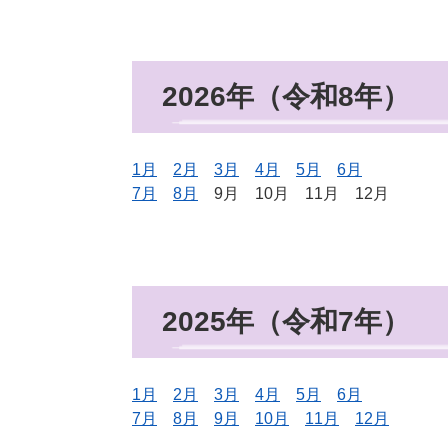
2026年（令和8年）
1月
2月
3月
4月
5月
6月
7月
8月
9月 10月 11月 12月
2025年（令和7年）
1月
2月
3月
4月
5月
6月
7月
8月
9月
10月
11月
12月