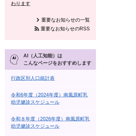
わります
重要なお知らせの一覧
重要なお知らせのRSS
AI（人工知能）は
こんなページをおすすめします
行政区別人口統計表
令和6年度（2024年度）南風原町乳
幼児健診スケジュール
令和８年度（2026年度）南風原町乳
幼児健診スケジュール