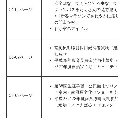
安全はなーでぇらで守る◆なーで
04-05ページ
グランパスをたくさんの花で迎え
♪／新春マラソンでさわやかに走り
の門出を祝う
わが家のアイドル
南風原町職員採用候補者試験（建
知らせ
06-07ページ
平成28年度育英資金貸与生募集
成27年度自治宝くじコミュニテ
第38回生涯学習・公民館まつり／
ご案内／南風原文化センター音楽
08-09ページ
平成27／28年度南風原町入札参
（追加）／はえばるエコセンター