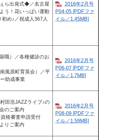
ぇら出発式◆／名古屋
2016年2月号​
よう！花いっぱい運動
P04-05 [PDFファ
初め♪／祝成人367人
イル／1.45MB]
築職）／各種健診のお
2016年2月号
P06-07​​ [PDFファ
（南風原町育英会）／平
イル／1.7MB]
ィー助成事業
村田浩JAZZライブ♪の
2016年2月号
会のご案内
P08-09​​ [PDFファ
加資格審査申請受付
イル／1.59MB]
よりご案内