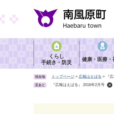
ペ
ー
ジ
の
先
頭
で
す
。
くらし
健康・医療・
手続き・防災
トップページ
>
広報はえばる
>
『広
現在地
『広報はえばる』 2016年2月号
足あと