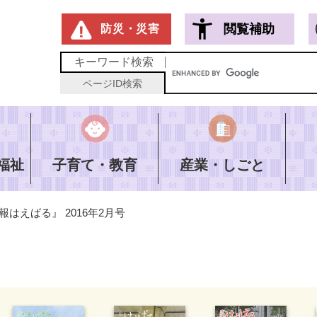
メニューを飛ばして本文へ
閲覧補助
防災・災害
キーワード
検索
ページID
検索
福祉
子育て・教育
産業・しごと
報はえばる』 2016年2月号