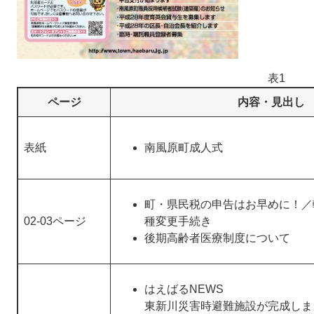
表1
ページ
内容・見出し
表紙
南風原町成人式
町・県民税の申告はお早めに！／
02-03ページ
種変更手続き
後期高齢者医療制度について
はえばるNEWS
東新川災害時避難施設が完成しま